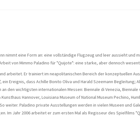
ann nimmt eine Form an: eine vollständige Flugzeug und leer aussieht und mit
eit von Mimmo Paladino für "Quijote": eine starke, aber dennoch wesentli
und arbeitet. Er trainiert im neapolitanischen Bereich der konzeptuellen A
a", ein Ereignis, dass Achille Bonito Oliva und Harald Szeemann Begleitung; A
h an den wichtigsten internationalen Messen: Biennale di Venezia, Biennale 
a Kunsthaus Hannover, Louisiana Museum of National Museum Pechino, Humble
So weiter. Paladino private Ausstellungen werden in vielen Museen und Gal
n. Im Jahr 2006 arbeitet er zum ersten Mal als Regisseur des Spielfilms "Qu