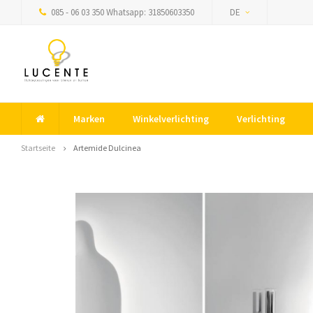
085 - 06 03 350 Whatsapp: 31850603350
DE
Marken
Winkelverlichting
Verlichting
Startseite
Artemide Dulcinea