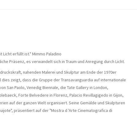
 Licht erfüllt ist." Mimmo Paladino
che Präsenz, es verwandelt sich in Traum und Anregung durch Licht.
usdruckskraft, nahenden Malerei und Skulptur am Ende der 1970er
ll dies zeigt, dass die Gruppe der Transavanguardia auf internationale
von San Paolo, Venedig Biennale, die Tate Gallery in London,
baeck, Forte Belvedere in Florenz, Palacio Revillagigedo in Gijon,
erien auf der ganzen Welt organisiert. Seine Gemälde und Skulpturen
ijote", präsentiert auf der "Mostra d 'Arte Cinematografica di