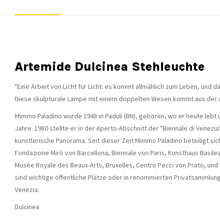
Artemide Dulcinea Stehleuchte
"Eine Arbeit von Licht für Licht: es kommt allmählich zum Leben, und d
Diese skulpturale Lampe mit einem doppelten Wesen kommt aus der Arb
Mimmo Paladino wurde 1948 in Paduli (BN), geboren, wo er heute lebt 
Jahre. 1980 stellte er in der Aperto-Abschnitt der "Biennale di Venezi
künstlerische Panorama. Seit dieser Zeit Mimmo Paladino beteiligt sic
Fondazione Mirò von Barcellona, Biennale von Paris, Kunsthaus Basile
Musée Royale des Beaux-Arts, Bruxelles, Centro Pecci von Prato, und 
sind wichtige öffentliche Plätze oder in renommierten Privatsammlunge
Venezia.
Dulcinea