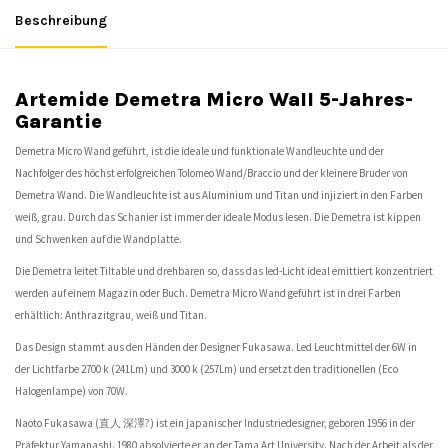
Beschreibung
Artemide Demetra Micro Wall 5-Jahres-
Garantie
Demetra Micro Wand geführt, ist die ideale und funktionale Wandleuchte und der
Nachfolger des höchst erfolgreichen Tolomeo Wand/Braccio und der kleinere Bruder von
Demetra Wand. Die Wandleuchte ist aus Aluminium und Titan und injiziert in den Farben
weiß, grau. Durch das Schanier ist immer der ideale Modus lesen. Die Demetra ist kippen
und Schwenken auf die Wandplatte.
Die Demetra leitet Tiltable und drehbaren so, dass das led-Licht ideal emittiert konzentriert
werden auf einem Magazin oder Buch. Demetra Micro Wand geführt ist in drei Farben
erhältlich: Anthrazitgrau, weiß und Titan.
Das Design stammt aus den Händen der Designer Fukasawa. Led Leuchtmittel der 6W in
der Lichtfarbe 2700 k (241Lm) und 3000 k (257Lm) und ersetzt den traditionellen (Eco
Halogenlampe) von 70W.
Naoto Fukasawa (直人 深澤?) ist ein japanischer Industriedesigner, geboren 1956 in der
Präfektur Yamanashi. 1980 absolvierte er an der Tama Art University. Nach der Arbeit als der