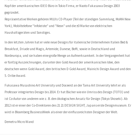
Kopf der amerikanischen IDEO Büro in Tokio Firma, er Naoto Fukasawa Design 2003
gegründet.
Repräsentative Werken gehören MUJIs CD-Player (Teil der ständigen Sammlung, MoMA New
York), Mobiltelefone "Infoleiste" und "Neon" und die ±0 Marke von elektrischen
Haushaltsgeräten und Sonstiges.
In den letzten Jahren hat er viele neue Designs für italienische Unternehmen Italien Bed &
Breakfast, Driade und Magis, Artemide, Danese, Boffi, sowie in Deutschland und
Nordeuropa, und sie haben eine große Menge an Aufmerksamkeit. In der Vergangenheit hat
er fünfzig Auszeichnungen, darunter den Gold Award der amerikanischen Idee, den
deutschen wenn Gold Award, den britischen D Gold Award, Mainichi Design Award und den
5. Oribe Award.
Fukasawa Musashino Art University und Doceerd an der Tama Art University lehrt er als
Professor integriertes Design bis 2014. Er hat Bücher wie ein Umriss des Design (TOTO) und
ist Co-Autor von anderen wie z. B. den ökologischen Ansatz für Design (Tokyo Shoseki). Ab
2012 ist er einer der Co-Direktoren des 21 21 DESIGN SIGHT, Japans erste Designmuseum. Er
wird in Bloomberg BusinessWeek als einer der einflussreichsten Designer der Welt.
Demetra Micro Wand