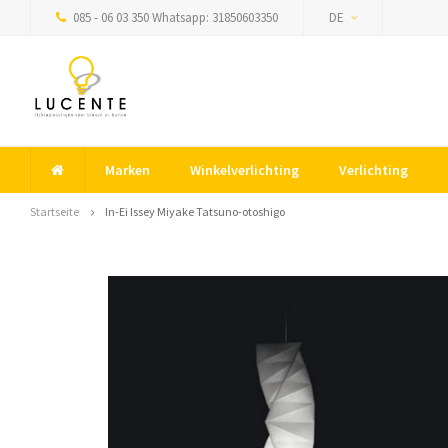
085 - 06 03 350 Whatsapp: 31850603350
DE
Marken
Winkelverlichting
Verlichting
Startseite
In-Ei Issey Miyake Tatsuno-otoshigo