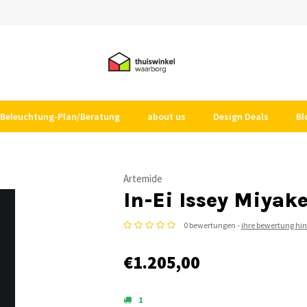
Beleuchtung-Plan/Beratung
about us
Design Deals
Bl
Artemide
In-Ei Issey Miyak
0 bewertungen -
ihre bewertung hi
€1.205,00
1