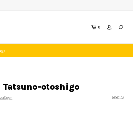
0
ogs
e Tatsuno-otoshigo
nzufügen
1696010A