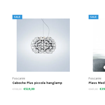
SALE
SALE
Foscarini
Foscarini
Caboche Plus piccola hanglamp
Plass Med
€519,00
€39
€708,00
€687,00