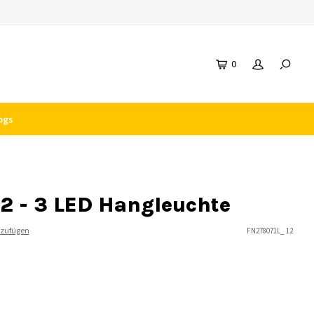
0
ogs
- 2 - 3 LED Hangleuchte
nzufügen
FN278071L_ 12