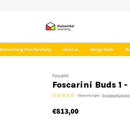
Beleuchtung-Plan/Beratung
about us
Design Deals
Bl
Foscarini
Foscarini Buds 1 
0 bewertungen -
ihre bewertung hi
€813,00