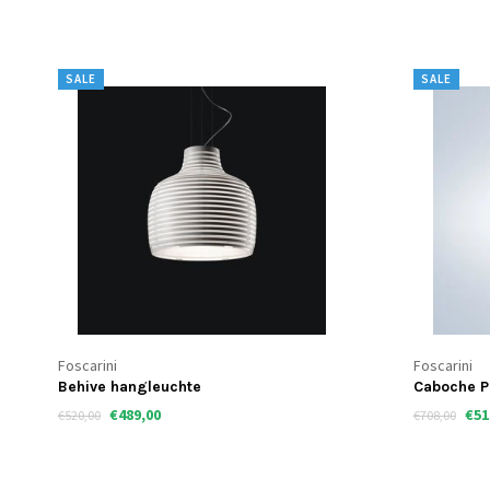
SALE
SALE
Foscarini
Foscarini
Behive hangleuchte
Caboche P
€489,00
€51
€520,00
€708,00