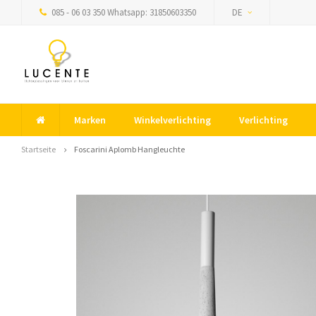
085 - 06 03 350 Whatsapp: 31850603350
DE
Marken
Winkelverlichting
Verlichting
Startseite
Foscarini Aplomb Hangleuchte