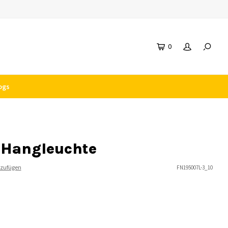
0
ogs
 Hangleuchte
nzufügen
FN195007L-3_10