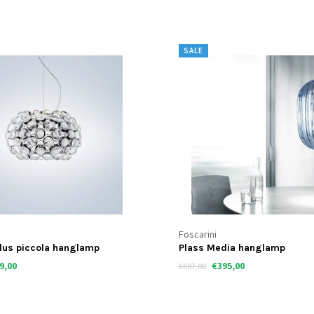
SALE
Foscarini
lus piccola hanglamp
Plass Media hanglamp
9,00
€395,00
€687,00