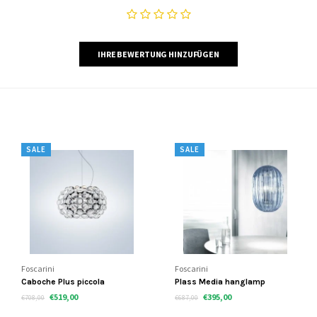
IHRE BEWERTUNG HINZUFÜGEN
SALE
SALE
Foscarini
Foscarini
Caboche Plus piccola
Plass Media hanglamp
hanglamp
€519,00
€395,00
€708,00
€687,00