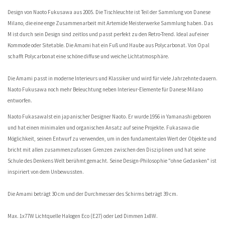
Design von Naoto Fukusawa aus 2005. Die Tischleuchte ist Teil der Sammlung von Danese
Milano, die eine enge Zusammenarbeit mit Artemide Meisterwerke Sammlung haben. Das
M ist durch sein Design sind zeitlos und passt perfekt zu den Retro-Trend. Ideal auf einer
Kommode oder Sitetable. Die Amami hat ein Fuß und Haube aus Polycarbonat. Von Opal
schafft Polycarbonat eine schöne diffuse und weiche Lichtatmosphäre.
Die Amami passt in moderne Interieurs und Klassiker und wird für viele Jahrzehnte dauern.
Naoto Fukusawa noch mehr Beleuchtung neben Interieur-Elemente für Danese Milano
entworfen.
Naoto FukasawaIst ein japanischer Designer Naoto. Er wurde 1956 in Yamanashi geboren
und hat einen minimalen und organischen Ansatz auf seine Projekte. Fukasawa die
Möglichkeit, seinen Entwurf zu verwenden, um in den fundamentalen Wert der Objekte und
bricht mit allen zusammenzufassen Grenzen zwischen den Disziplinen und hat seine
Schule des Denkens Welt berühmt gemacht. Seine Design-Philosophie "ohne Gedanken" ist
inspiriert von dem Unbewussten.
Die Amami beträgt 30 cm und der Durchmesser des Schirms beträgt 39 cm.
Max. 1x77W Lichtquelle Halogen Eco (E27) oder Led Dimmen 1x8W.