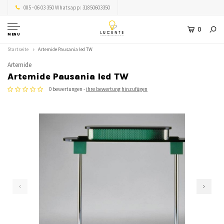
085 - 06 03 350 Whatsapp: 31850603350
0
MENU
Startseite
Artemide Pausania led TW
Artemide
Artemide Pausania led TW
0 bewertungen -
ihre bewertung hinzufügen