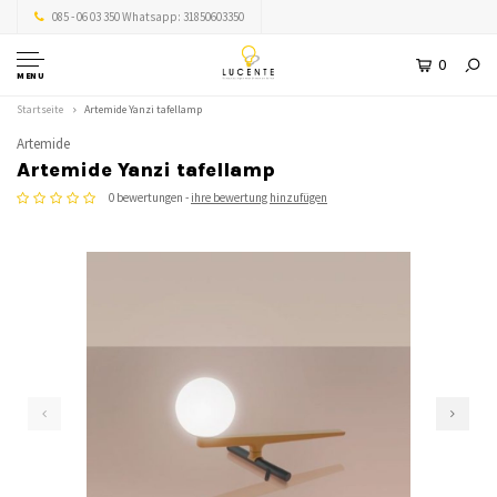
085 - 06 03 350 Whatsapp: 31850603350
0
MENU
Startseite
Artemide Yanzi tafellamp
Artemide
Artemide Yanzi tafellamp
0 bewertungen -
ihre bewertung hinzufügen