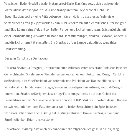
Yang ist ein Boden-Modell aus der Metamorfosi-Serie. Das Yang setzt sich aus folgenden
Materialien: Methacrylat Struktur und transparentem Polycarbonat-Gehäuse.
Spezifikation: sechs kleine Füße geben dem Yang möglich, dass dies auf sehr viele
verschiedene Arten gekippt werden kann. Drei Reflektoren mit dichroitische Filter rot, grün
und Blau können eine Vielzahl von hellen Farben und Lichtstimmungen. Es ist möglich, mit
einer Fernbedienung verwalten 10 standard Lichtstimmungen, denken Sie daran, andere 10
und die Lichtintensität einstellen. Ein Display auf der Lampe zeigt die ausgewählte
Lichtstimmung.
Designer Carlotta de Bevilacqua.
Carlotta Bevilaqua Designer, Unternehmer und voll etablierten Assistant Professor, ist einer
der wichtigsten Spieler in der Welt der zeitgenössischen Architektur und Design. Carlotta
de Bevilacqua ist Vice President von Artemide und Präsident von Danese Milano, sie ist
verantwortlich für Marken-Strategie, Vision und strategischen Futures, Produkt-Design-
Innovation. Erfahrene Designer sie wichtige Forschungsarbeiten auf dem Gebiet der
Beleuchtung geführt. Sie viele neue Generation von LED-Produkten für Artemide und Danese
entwickelt, mit mehreren Patenten anerkannt, in der Beleuchtung ein Spiel in neuen
technologischen Szenario in Bezug auf Leistungsfähigkeit, Umweltverträglichkeit und
Empfindlichkeit Erfahrung vorstellen.
Carlotta de Bevilacqua ist auch bekannt durch die folgenden Designs: Tian Xian, Yang,