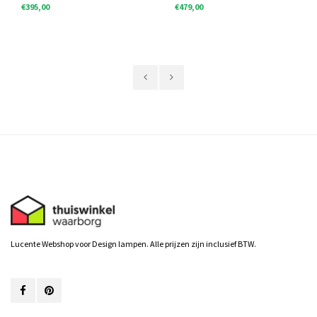
Copy - Copy
€395,00
€479,00
Lucente Webshop voor Design lampen. Alle prijzen zijn inclusief BTW.