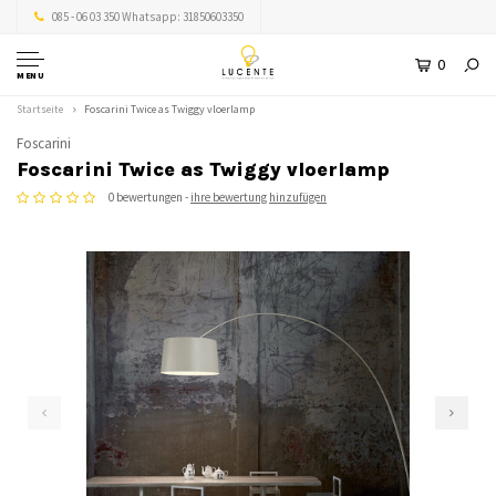
085 - 06 03 350 Whatsapp: 31850603350
0
MENU
Startseite
Foscarini Twice as Twiggy vloerlamp
Foscarini
Foscarini Twice as Twiggy vloerlamp
0 bewertungen -
ihre bewertung hinzufügen