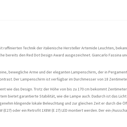
it raffinierten Technik der italienische Hersteller Artemide Leuchten, bek
iche bereits den Red Dot Design Award ausgezeichnet. Giancarlo Fassina un
feine, bewegliche Arme und der eleganten Lampenschirm, der in Pergament o
ontrast. Der Lampenschirm ist verfügbar im Durchmesser von 18 Zentimete
llent wie das Design. Trotz der Höhe von bis zu 170 cm bekommt Zentimeter
ystem bietet garantierte Stabilität, wie die Lampe auch. Dadurch ist das Li
ngenehm klingende lokale Beleuchtung und zur gleichen Zeit er durch die Ö
W (E27) oder ein Retrofit 1X8W (E 27) LED montiert werden. Der ein-/Ausscha