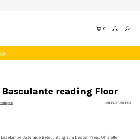
0
ogs
Basculante reading Floor
nzufügen
A014600 + A014900
eselampe. Artemide Beleuchtung zum besten Preis. Offizieller