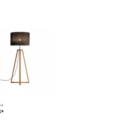
ia
ge