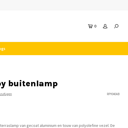
0
ogs
py buitenlamp
nzufügen
RPY040AB
 terraslamp van gecoat aluminium en touw van polyolefine vezel. De