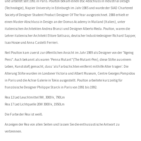
und arbeitet seit 1991 in Paris. Poulton bekam einen BSc-Abschluss in Industrial Design
(Technologie), Napier University in Edinburgh im Jahr 1985 und wurde der SIAD Chartered
Society of Designer Student Product Designer Of The Year ausgezeichnet. 1988 erhielt er
einen Master-Abschluss in Design an der Domus Academy in Mailand (Italien), unter
italienischen Architekten Andrea Branzi und Designer Alberto Meda. Poulton, waren die
Lehrer italienischer Architekt Ettore Sottsass, deutscher Industriedesigner Richard Sapper,
Isao Hosoe und Anna Castelli Ferrieri.
Neil Poulton kam zuerst zur öffentlichen Ansicht im Jahr 1989 als Designer von der "Ageing
Pens". Auch bekannt als waren 'Penna Mutant"(The Mutant-Pen), diese Stifte aus einem
Leben, Kunststoff, gemacht, dass 'als Farbschichten entfernt mithilfe Alter tragen'. Die
Alterung Stifte wurden im Londoner Victoria und Albert Museum, Centre Georges Pompidou
in Paris und die Achse Galerie in Tokio ausgestellt. Poulton arbeitete kurzzeitig für
französische Designer Philippe Starck in Paris von 1991 bis 1992.
Rea 12 Led Leuchtmittel 9W, 3000 k, 790Lm
Rea 17 Led Lichtquelle 20W 3000 k, 1950Lm
Die Farbe der Rea ist weiß.
Anzeigen der Rea von allen Seiten und lassen Sie die enthusiastische Antwort zu
verbrennen.