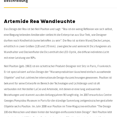
Beschreibung
Artemide Rea Wandleuchte
Das Design der Rea ist bei Neil Poulton und sagt: "Rea ist ein wenig Reflexion von sich selbst,
eine Biegung teilenden Amöbe oder vielleicht die Enterprise aus Star Trek, wie Designer
durften noch Kindheitsträume betroffen zu sein". Die Rea ist so klein Wand/Decke Lampe,
erhältlich in zwei Größen (120 und 170 mm). zwei gleiche und senkrecht Dics fungieren als
Wandhalter und Deckenfluter die Dics enthält die LED-Optik, die diffuse indirektes Licht
mit einer Leistung von 90%.
Neil Poulton (geb. 1963) ist ein schottischer Produkt-Designer mit Sitz in Paris, Frankreich.
Er ist spezialisiert auf das Design der "Massenproduktion täuschend einfach aussehende
Objekte" und hat zahlreiche internationale Design-Auszeichnungen gewonnen. Poulton ist
bekannt für seine Entwürfe im Bereich der Technologie und Lichtdesign und ist oft
verbunden mit Hersteller LaCie und Artemide, mit denen er eine lang andauernde
Beziehungen und stammt aus den Anfangsjahren 90 langfristig. Im 2007 erwarb das Centre
Georges Pompidou Museum in Paris für die ständige Sammlung zeitgenössischer gestaltete
Objekte sechs Poulton. Im Jahr 2008 war Poulton im Time-Magazine enthalten "The Design
100-die Menschen und Ideen hinter der heutigen einflussreichsten Design". Neil Poulton lebt