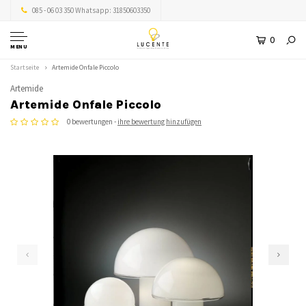
085 - 06 03 350 Whatsapp: 31850603350
0
MENU
Startseite
Artemide Onfale Piccolo
Artemide
Artemide Onfale Piccolo
0 bewertungen -
ihre bewertung hinzufügen