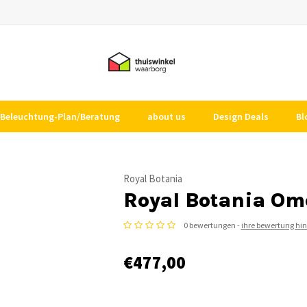
Beleuchtung-Plan/Beratung
about us
Design Deals
Bl
Royal Botania
Royal Botania O
0 bewertungen -
ihre bewertung hi
€477,00