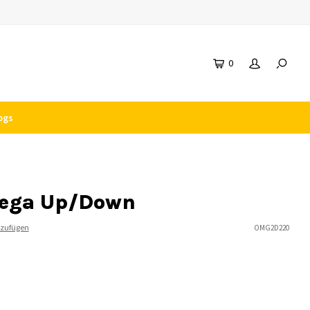
0
ogs
mega Up/Down
nzufügen
OMG2D220