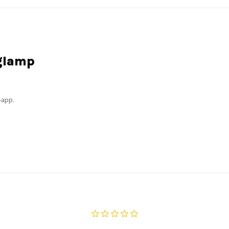
nglamp
-app.