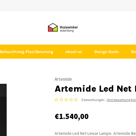
Beleuchtung-Plan/Beratung
about us
Design Deals
Bl
Artemide
Artemide Led Net 
0 bewertungen -
ihre bewertung hi
€1.540,00
Artemide Led Net Linear Lampe. Artemide Bele