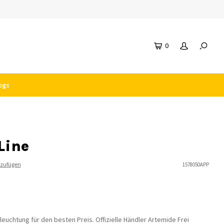
0
ogs
Line
nzufügen
1578050APP
uchtung für den besten Preis. Offizielle Händler Artemide Frei