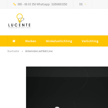
085 - 06 03 350 Whatsapp: 31850603350
DE
Marken
Winkelverlichting
Verlichting
Startseite
Artemide Led Net Line