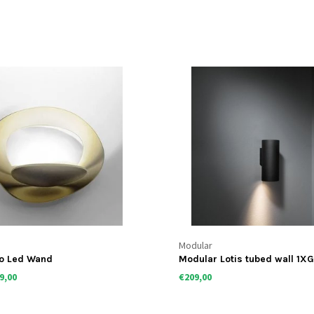
Modular
ro Led Wand
Modular Lotis tubed wall 1X
9,00
€209,00