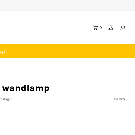
0
ogs
E wandlamp
nzufügen
12171056