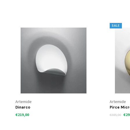
SALE
Artemide
Artemide
Dinarco
Pirce Mic
€219,00
€29
€385,00