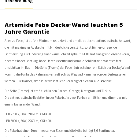
Beschreibung
Artemide Febe Decke-Wand leuchten 5
Jahre Garantie
Alles zu Febe, ist auf ein Minimum reduziert und um die optische enthusiastische Antwort,
die mit maximaler Ausbeute mit Mindestdicke verstärkt, sorgt für hervorragende
Lichtleistung zur Linderung einer Räumlichkeit gebaut. FEBE hat eine grundlegende Form,
aber mit hoher Leistung, hohe Lichtausbeute und formale Schlichtheit macht es fast
unsichtbar im Raum. Die Seite (Frame) der Febe läuft scheinen ein Stück der Decke/Wand
kommt, die Farbe des Rahmens verläuft schräg Weg und kann nur von der Seite gesehen
werden. Für Häuser, aber seine wesentliche Form eignet sich für alle Bereiche.
Die Seite (Frame) ist erhältlich in den Farben: Orange, Matt grau und Türkis.
Die enthusiastische Reaktion in der Febe ist in zwei Farben erhältlich und dimmbar mit
einem Taster in der Wand:
LED 2700 k, 30W, 2182Lm, CRI = 90.
LED 3000 k, 30W, 2260Lm, CRI = 90.
Die Febe hat einen Durchmesser von 61 cm und die Höhe beträgt 8,6 Zentimeter.