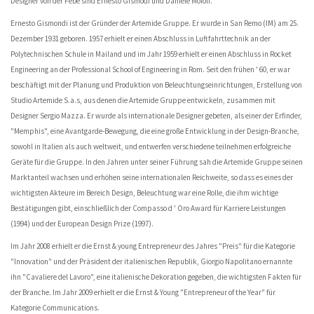
Designer von der Febe sind Ernesto Gismodi und Daniele Moioli.
Ernesto Gismondi ist der Gründer der Artemide Gruppe. Er wurde in San Remo (IM) am 25.
Dezember 1931 geboren. 1957 erhielt er einen Abschluss in Luftfahrttechnik an der
Polytechnischen Schule in Mailand und im Jahr 1959 erhielt er einen Abschluss in Rocket
Engineering an der Professional School of Engineering in Rom. Seit den frühen ' 60, er war
beschäftigt mit der Planung und Produktion von Beleuchtungseinrichtungen, Erstellung von
Studio Artemide S.a.s, aus denen die Artemide Gruppe entwickeln, zusammen mit
Designer Sergio Mazza. Er wurde als internationale Designer gebeten, als einer der Erfinder,
"Memphis", eine Avantgarde-Bewegung, die eine große Entwicklung in der Design-Branche,
sowohl in Italien als auch weltweit, und entwerfen verschiedene teilnehmen erfolgreiche
Geräte für die Gruppe. In den Jahren unter seiner Führung sah die Artemide Gruppe seinen
Marktanteil wachsen und erhöhen seine internationalen Reichweite, so dass es eines der
wichtigsten Akteure im Bereich Design, Beleuchtung war eine Rolle, die ihm wichtige
Bestätigungen gibt, einschließlich der Compasso d ' Oro Award für Karriere Leistungen
(1994) und der European Design Prize (1997).
Im Jahr 2008 erhielt er die Ernst & young Entrepreneur des Jahres "Preis" für die Kategorie
"Innovation" und der Präsident der italienischen Republik, Giorgio Napolitano ernannte
ihn "Cavaliere del Lavoro", eine italienische Dekoration gegeben, die wichtigsten Fakten für
der Branche. Im Jahr 2009 erhielt er die Ernst & Young "Entrepreneur of the Year" für
Kategorie Communications.