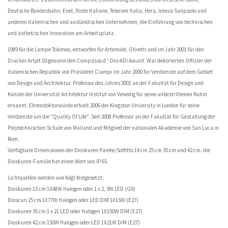
Deutsche Bundesbahn, Enel, Poste Italiane, Telecom Italia, Hera, Intesa Sanpaolo und
anderen italienischen und ausländischen Unternehmen, die Einführung von technischen
und ästhetischen Innovation am Arbeitsplatz.
1989 für die Lampe Tolomeo, entworfen für Artemide, Olivetti und im Jahr 2001 für den
Drucker Artjet 10 gewann den Compasso d ' Oro-ADI Award. War dekorierten Offizier der
italienischen Republik von Präsident Ciampi im Jahr 2000 für Verdienste auf dem Gebiet
von Design und Architektur. Professor des Jahres 2001 an der Fakultät für Design und
Künste der Universität Architektur Institut von Venedig für seine unbestrittenen Ruhm
ernannt. Ehrendoktorwürde erhielt 2006 der Kingston University in London für seine
Verdienste um die "Quality Of Life". Seit 2008 Professor an der Fakultät für Gestaltung der
Polytechnischen Schule von Mailand und Mitglied der nationalen Akademie von San Luca in
Rom.
Verfügbare Dimensionen der Dioskuren Parete/Soffitto 14 cm 25 cm 35 cm und 42 cm. die
Dioskuren-Familie hat einen Wert von IP 65.
Lichtquellen werden wie folgt festgesetzt:
Dioskuren 15 cm 1X48W Halogen oder 1 x 2, 3W LED (G9)
Dioscuri 25 cm 1X77W Halogen oder LED DIM 1X15W (E27)
Dioskuren 35 cm 1 x 21 LED oder Halogen 1X150W DIM (E27)
Dioskuren 42 cm 150W Halogen oder LED 1X21W DIM (E27)