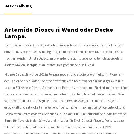
Beschreibung
Artemide Dioscuri Wand oder Decke
Lampe.
Die Dioskuren ist ein Opal Glas Globe Lampe geblasen. In verschiedenen Durchmessern
erhältlich. Gibt eine sehr schöne glatte, nicht blendenden Lichteffekt. Decke oder Wand
montiert werden. Um die Dioskuren 14 werden die Lichtquelle von Artemide at geliefert.
Andere Größen Lichtquelle am besten. Designer Michele De Lucchi.
Michele De Lucchi wurde 1951 in Ferrara geboren und studierte Architektur in Florenz. In
den Jahren von radikalen und experimentelle Architektur war er ein wichtiger Akteur in
solchen Sätzen wie Cavart, Alchymia und Memphis. Lampen und Einrichtungsgegenstände
für den renommiertesten italienischen und europäischen Unternehmen entwickelt. War
verantwortlich für das Design bei Olivetti von 1988 bis 2002, experimentelle Projekte
entwickelt und entwickelt eine Reihe von persönlichen Theorien über Office-Entwicklung.
Gestalteten und renovierten Gebäuden in Japan für NTT, in Deutschland für die Deutsche
Bank, für Novartis in der Schweiz und in Italien für Enel, Olivetti, Piaggio, Poste Italiane,
Telecom Italia. Umqualifizierung einer Reihe von Kraftwerken für Enel seit 1999
verantwortet. Zusammenarbeit für die Entwicklung des Bildes von Deutsche Bank,