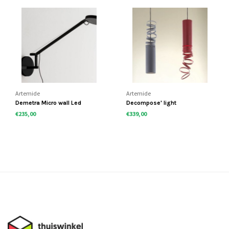
Artemide
Artemide
Demetra Micro wall Led
Decompose' light
Hängelampe
€235,00
€339,00