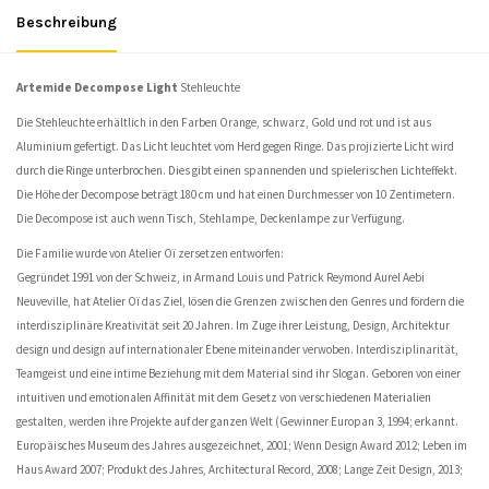
Beschreibung
Artemide Decompose Light
Stehleuchte
Die Stehleuchte erhältlich in den Farben Orange, schwarz, Gold und rot und ist aus
Aluminium gefertigt. Das Licht leuchtet vom Herd gegen Ringe. Das projizierte Licht wird
durch die Ringe unterbrochen. Dies gibt einen spannenden und spielerischen Lichteffekt.
Die Höhe der Decompose beträgt 180 cm und hat einen Durchmesser von 10 Zentimetern.
Die Decompose ist auch wenn Tisch, Stehlampe, Deckenlampe zur Verfügung.
Die Familie wurde von Atelier Oï zersetzen entworfen:
Gegründet 1991 von der Schweiz, in Armand Louis und Patrick Reymond Aurel Aebi
Neuveville, hat Atelier Oï das Ziel, lösen die Grenzen zwischen den Genres und fördern die
interdisziplinäre Kreativität seit 20 Jahren. Im Zuge ihrer Leistung, Design, Architektur
design und design auf internationaler Ebene miteinander verwoben. Interdisziplinarität,
Teamgeist und eine intime Beziehung mit dem Material sind ihr Slogan. Geboren von einer
intuitiven und emotionalen Affinität mit dem Gesetz von verschiedenen Materialien
gestalten, werden ihre Projekte auf der ganzen Welt (Gewinner Europan 3, 1994; erkannt.
Europäisches Museum des Jahres ausgezeichnet, 2001; Wenn Design Award 2012; Leben im
Haus Award 2007; Produkt des Jahres, Architectural Record, 2008; Lange Zeit Design, 2013;