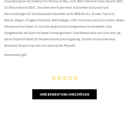
Innovationspreis Architektur Für Technik im Bau, Licht 2014; Gewinner Iconic Awards 2014;
(D) Bronze Award 2014). Zwischen dem Experiment, kulturellen Austausch und
Veranstaltungen für ihre Kreationen entwerfen sie für BB & B Italia, Driade, Foscarini,
Moroso, Bulgari, Pringle of Scotland, Röthlisberger, USM, Victorinox und Louis Vuitton. Neben
Decompose hat Atelier Oi auch die spektakuläre Hängelampe Les entworfen. Eine
Hängeleuchte, die läuft und dabei Formen geändert. Eine Kombination aus Licht und Luft,
die ein Hybrid-Produkt für bessere klimatische Umgebung. Darüber hinaus eine neue
Burolamp Tempio inspiriert von japanischen Tempeln.
Decompose Light
IHRE BEWERTUNG HINZUFÜGEN