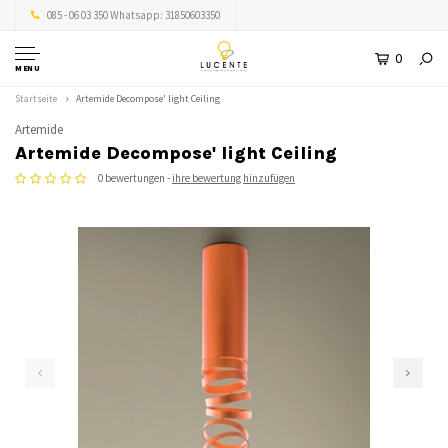
085 - 06 03 350 Whatsapp: 31850603350
0
MENU
Startseite
Artemide Decompose' light Ceiling
Artemide
Artemide Decompose' light Ceiling
0 bewertungen -
ihre bewertung hinzufügen