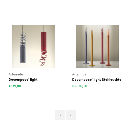
Artemide
Artemide
Decompose' light
Decompose' light Stehleuchte
Hängelampe
€339,00
€1.199,00