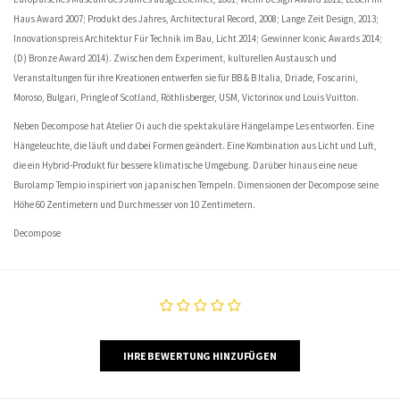
Haus Award 2007; Produkt des Jahres, Architectural Record, 2008; Lange Zeit Design, 2013;
Innovationspreis Architektur Für Technik im Bau, Licht 2014; Gewinner Iconic Awards 2014;
(D) Bronze Award 2014). Zwischen dem Experiment, kulturellen Austausch und
Veranstaltungen für ihre Kreationen entwerfen sie für BB & B Italia, Driade, Foscarini,
Moroso, Bulgari, Pringle of Scotland, Röthlisberger, USM, Victorinox und Louis Vuitton.
Neben Decompose hat Atelier Oi auch die spektakuläre Hängelampe Les entworfen. Eine
Hängeleuchte, die läuft und dabei Formen geändert. Eine Kombination aus Licht und Luft,
die ein Hybrid-Produkt für bessere klimatische Umgebung. Darüber hinaus eine neue
Burolamp Tempio inspiriert von japanischen Tempeln. Dimensionen der Decompose seine
Höhe 60 Zentimetern und Durchmesser von 10 Zentimetern.
Decompose
IHRE BEWERTUNG HINZUFÜGEN