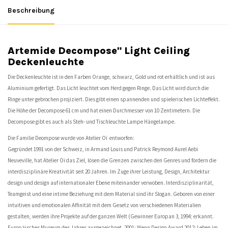
Beschreibung
Artemide Decompose" Light Ceiling
Deckenleuchte
Die Deckenleuchte ist in den Farben Orange, schwarz, Gold und rot erhältlich und ist aus
Aluminium gefertigt. Das Licht leuchtet vom Herd gegen Ringe. Das Licht wird durch die
Ringe unter gebrochen projiziert. Dies gibt einen spannenden und spielerischen Lichteffekt.
Die Höhe der Decompose 61 cm und hat einen Durchmesser von 10 Zentimetern. Die
Decompose gibt es auch als Steh- und Tischleuchte Lampe Hängelampe.
Die Familie Deompose wurde von Atelier Oï entworfen:
Gegründet 1991 von der Schweiz, in Armand Louis und Patrick Reymond Aurel Aebi
Neuveville, hat Atelier Oï das Ziel, lösen die Grenzen zwischen den Genres und fördern die
interdisziplinäre Kreativität seit 20 Jahren. Im Zuge ihrer Leistung, Design, Architektur
design und design auf internationaler Ebene miteinander verwoben. Interdisziplinarität,
Teamgeist und eine intime Beziehung mit dem Material sind ihr Slogan. Geboren von einer
intuitiven und emotionalen Affinität mit dem Gesetz von verschiedenen Materialien
gestalten, werden ihre Projekte auf der ganzen Welt (Gewinner Europan 3, 1994; erkannt.
Europäisches Museum des Jahres ausgezeichnet, 2001; Wenn Design Award 2012; Leben im