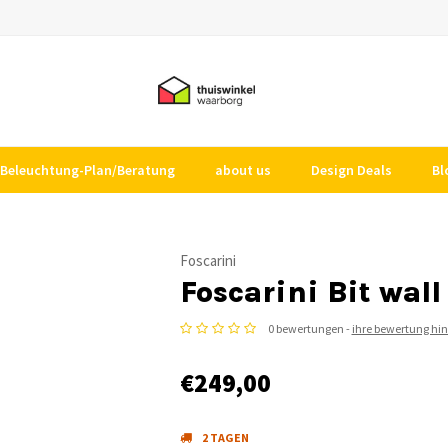
Beleuchtung-Plan/Beratung
about us
Design Deals
Bl
Foscarini
Foscarini Bit wall
0 bewertungen -
ihre bewertung hi
€249,00
2 TAGEN