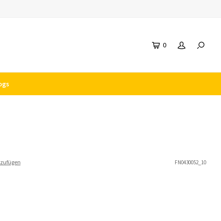
0
ogs
nzufügen
FN0430052_10