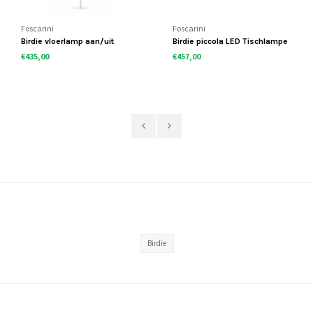
Foscarini
Foscarini
Birdie vloerlamp aan/uit
Birdie piccola LED Tischlampe
€435,00
€457,00
Birdie