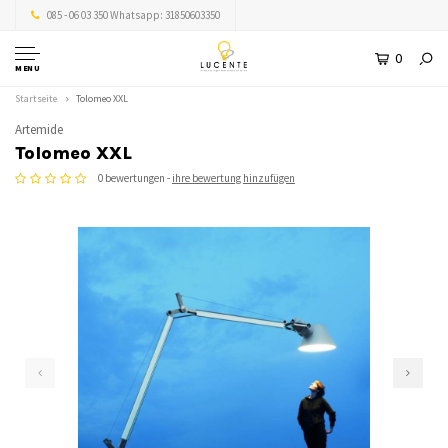
085 - 06 03 350 Whatsapp: 31850603350
0
MENU
Startseite
Tolomeo XXL
Artemide
Tolomeo XXL
0 bewertungen -
ihre bewertung hinzufügen