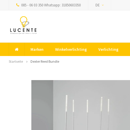
085 - 06 03 350 Whatsapp: 31850603350
DE
Marken
Winkelverlichting
Verlichting
Startseite
Dexter Reed Bundle