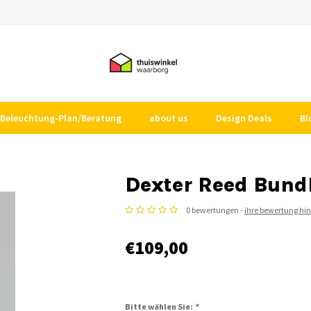
Beleuchtung-Plan/Beratung
about us
Design Deals
Bl
Dexter Reed Bund
0 bewertungen -
ihre bewertung hi
€109,00
Bitte wählen Sie:
*