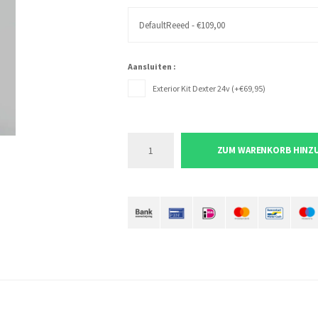
DefaultReeed - €109,00
Aansluiten :
Exterior Kit Dexter 24v (+€69,95)
ZUM WARENKORB HINZ