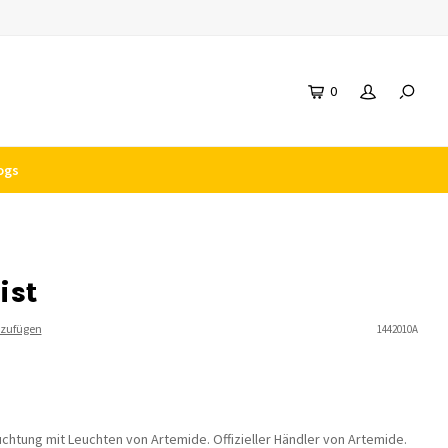
0
ogs
ist
nzufügen
1442010A
uchtung mit Leuchten von Artemide. Offizieller Händler von Artemide.