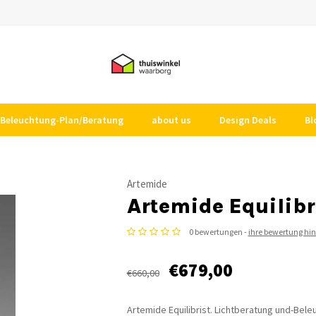
Beleuchtung-Plan/Beratung
about us
Design Deals
Bl
Artemide
Artemide Equilibr
0 bewertungen -
ihre bewertung hi
€679,00
€660,00
Artemide Equilibrist. Lichtberatung und-Bele